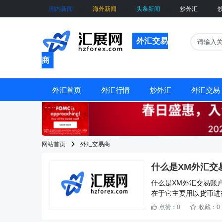
国内新闻
海外新闻
头条新闻
炒外汇
外汇交易
商
外汇首页
外汇行情
炒外汇
外汇交易
网站首页
外汇交易商
什么是XM外汇交
什么是XM外汇交易账
在于它主要用以货币进行交易
aLowStandar
点赞：0
收藏：0
用自己的交易账户登录
易账户，XM，外汇交易账