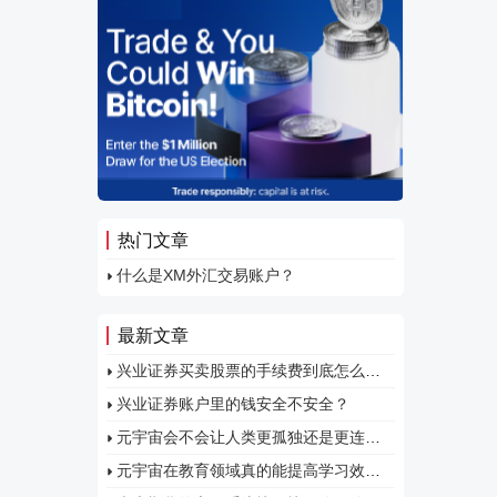
个人详细
一封发
会员区
合约、
断的更
易账户
的任何入
热门文章
什么是XM外汇交易账户？
最新文章
兴业证券买卖股票的手续费到底怎么算
的？
兴业证券账户里的钱安全不安全？
元宇宙会不会让人类更孤独还是更连接
呢？
元宇宙在教育领域真的能提高学习效果
吗？