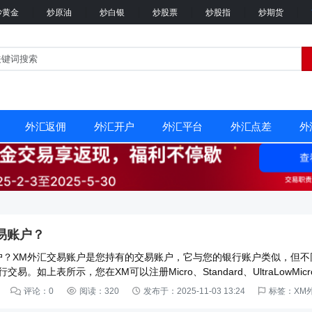
炒黄金
炒原油
炒白银
炒股票
炒股指
炒期货
外汇返佣
外汇开户
外汇平台
外汇点差
外
易账户？
户？XM外汇交易账户是您持有的交易账户，它与您的银行账户类似，但不
。如上表所示，您在XM可以注册Micro、Standard、UltraLowMicro
d的外汇交易账户。请注意，所有XM平台皆可进行外汇（或货币）交易。总之，
评论：0
阅读：320
发布于：2025-11-03 13:24
标签：XM
：1、XM会员区2、相关平台与您的银行账户相似，当您首次在XM注册
户