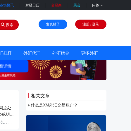
市场快讯
财经日历
交易商
展会
问答
发表帖子
注册 / 登录
搜索
汇杠杆
外汇代理
外汇赠金
更多外汇
相关文章
什么是XM外汇交易账户？
同之处
或Ultr
您可以使
外汇，交
外汇交易