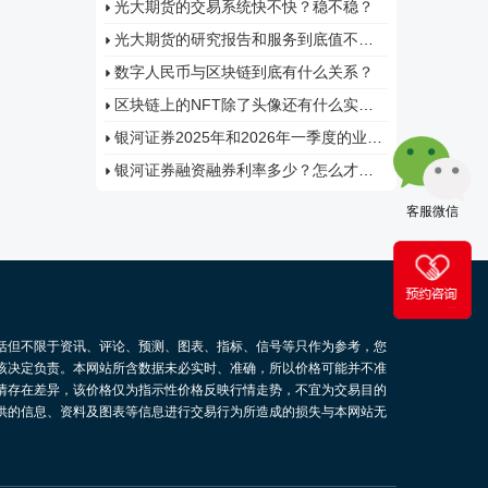
光大期货的交易系统快不快？稳不稳？
光大期货的研究报告和服务到底值不值
得看？
数字人民币与区块链到底有什么关系？
区块链上的NFT除了头像还有什么实际
价值？
银河证券2025年和2026年一季度的业绩
到底怎么样？
银河证券融资融券利率多少？怎么才能
拿到低息？
客服微信
括但不限于资讯、评论、预测、图表、指标、信号等只作为参考，您
该决定负责。本网站所含数据未必实时、准确，所以价格可能并不准
情存在差异，该价格仅为指示性价格反映行情走势，不宜为交易目的
供的信息、资料及图表等信息进行交易行为所造成的损失与本网站无