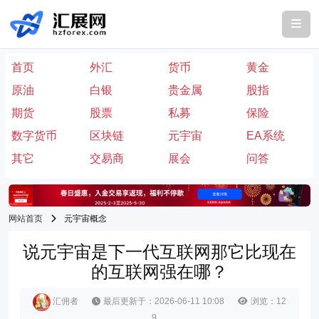
首页
外汇
货币
黄金
原油
白银
贵金属
股指
期货
股票
私募
保险
数字货币
区块链
元宇宙
EA系统
其它
交易商
展会
问答
网站首页
元宇宙概念
说元宇宙是下一代互联网那它比现在
的互联网强在哪？
汇佣者
最后更新于：2026-06-11 10:08
浏览：12
9