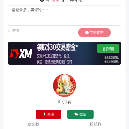
匿名
立即提交
汇佣者
关注
微信
发文数
粉丝数